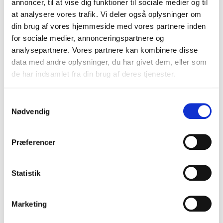
Kosmetolog & zoneterapi
annoncer, til at vise dig funktioner til sociale medier og til
Moderne Fitnesscenter og holdtræning
at analysere vores trafik. Vi deler også oplysninger om
din brug af vores hjemmeside med vores partnere inden
Med 5.000 m² klinik- og behandlingsfaciliteter kan du
for sociale medier, annonceringspartnere og
kombinere træning, tandlæge, massage og terapi på
analysepartnere. Vores partnere kan kombinere disse
én dag – alt sammen under samme tag.
data med andre oplysninger, du har givet dem, eller som
de har indsamlet fra din brug af deres tjenester.
Vil du åbne klinik hos os?
Samtykkevalg
WTC Healthcare Center tilbyder lyse, moderne lokaler
Nødvendig
med nem adgang, gratis parkering og et
professionelt netværk af samarbejdspartnere.
Præferencer
Kontakt os her
Statistik
Marketing