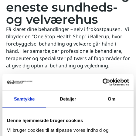
eneste sundheds-
og velværehus
Få klaret dine behandlinger – selv i frokostpausen. Vi
tilbyder en “One Stop Health Shop” i Ballerup, hvor
forebyggelse, behandling og velvære går hånd i
hånd. Her samarbejder professionelle behandlere,
terapeuter og specialister på tværs af fagområder for
at give dig optimal behandling og vejledning.
Vores ydelser inkluderer blandt andet
:
Samtykke
Detaljer
Om
Akupunktur & kinesisk medicin
Fysioterapi & osteopati
Tandlæge & fodterapi
Denne hjemmeside bruger cookies
Massage, sport & afspænding
Stressbehandling & psykiatri
Vi bruger cookies til at tilpasse vores indhold og