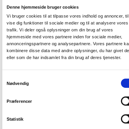
netværk, der med flere end 300 centre i mere end 90
Denne hjemmeside bruger cookies
lande, kan hjælpe din virksomhed frem til nye markeder
Vi bruger cookies til at tilpasse vores indhold og annoncer, til
i og uden for Danmark.
vise dig funktioner til sociale medier og til at analysere vores
trafik. Vi deler også oplysninger om din brug af vores
14. sal
hjemmeside med vores partnere inden for sociale medier,
Udlejet
annonceringspartnere og analysepartnere. Vores partnere k
Borupvang 3,
kombinere disse data med andre oplysninger, du har givet d
2750 Ballerup
eller som de har indsamlet fra din brug af deres tjenester.
Sagsnummer: H14.1
Samtykkevalg
Kontor
Nødvendig
1346 m²
Etage:
14
Pladser: 76 (max)
Adgang til mødelokaler
Præferencer
Bæredygtighedscertifikat DGNB – Silver
Energimærke A(2010)
Statistik