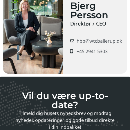
Bjerg
Persson
Direktør / CEO
hbp@wtcballerup.dk
+45 2941 5303
Vil du være up-to-
date?
Tilmeld dig husets nyhedsbrev og modtag
nyheder, opdateringer og gode tilbud direkte
i din indbakke!