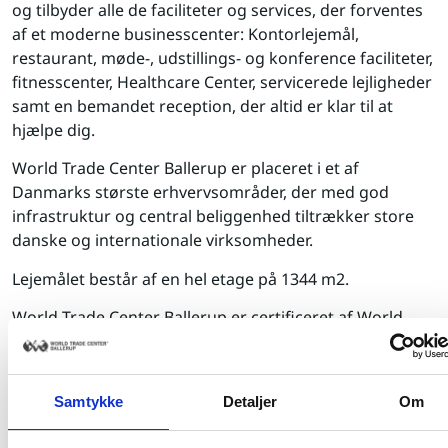
og tilbyder alle de faciliteter og services, der forventes
af et moderne businesscenter: Kontorlejemål,
restaurant, møde-, udstillings- og konference faciliteter,
fitnesscenter, Healthcare Center, servicerede lejligheder
samt en bemandet reception, der altid er klar til at
hjælpe dig.
World Trade Center Ballerup er placeret i et af
Danmarks største erhvervsområder, der med god
infrastruktur og central beliggenhed tiltræk­ker store
danske og internationale virksomheder.
Lejemålet består af en hel etage på 1344 m2.
World Trade Center Ballerup er certificeret af World
Trade Centers Association, din garanti for, at vi lever op
til de højeste standarder inden for kontorbyggeri,
faciliteter og services. Som virksomhed i World Trade
Samtykke
Detaljer
Om
Center Ballerup bliver du en del af en eksklusiv gruppe
med medlemmer over hele verden – et internationalt