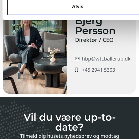
Afvis
Henriette
Bjerg
Persson
Direktør / CEO
hbp@wtcballerup.dk
+45 2941 5303
Vil du være up-to-
date?
Tilmeld dig husets nyhedsbrev og modtag