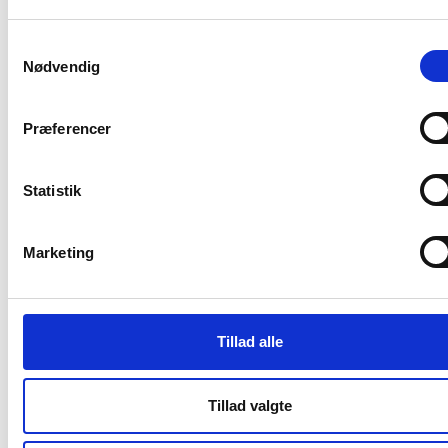
Charmerende 3 personers kontor
Ledigt
Samtykkevalg
Borupvang 3,
Nødvendig
2750 Ballerup
Præferencer
Sagsnummer: 1.07-7
Kontor
Etage:
-1
Statistik
Pladser: 3 (max)
Adgang til mødelokaler
Energimærke A(2010)
Marketing
Overtagelsestidspunkt: Efter aftale
Leje fra
3100
DKK pr. plads
(inkl. drift og forbrug)
Tillad alle
Book fremvisning
Tillad valgte