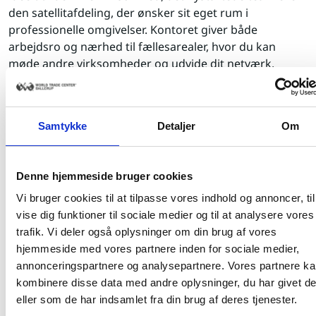
den satellitafdeling, der ønsker sit eget rum i
professionelle omgivelser. Kontoret giver både
arbejdsro og nærhed til fællesarealer, hvor du kan
møde andre virksomheder og udvide dit netværk.
Som lejer får I adgang til alle World Trade Center
Ballerups faciliteter:
Samtykke
Detaljer
Om
Restaurant, møde-, og konferencefaciliteter
Fitnesscenter og Healthcare Center
Denne hjemmeside bruger cookies
Bemandet reception og professionel virksomheds
Vi bruger cookies til at tilpasse vores indhold og annoncer, til
adresse
vise dig funktioner til sociale medier og til at analysere vores
World Trade Center Ballerup rummer over 38.000 m² og
trafik. Vi deler også oplysninger om din brug af vores
er placeret i et af Danmarks største erhvervsområder –
hjemmeside med vores partnere inden for sociale medier,
med optimal infrastruktur, gode parkeringsforhold og
annonceringspartnere og analysepartnere. Vores partnere k
hurtig adgang til både by og motorvej.
kombinere disse data med andre oplysninger, du har givet d
eller som de har indsamlet fra din brug af deres tjenester.