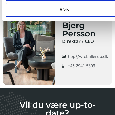
Afvis
Henriette
Bjerg
Persson
Direktør / CEO
hbp@wtcballerup.dk
+45 2941 5303
Vil du være up-to-
date?