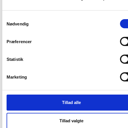
Er I tre? Så har vi kontoret, der passer
perfekt
Samtykkevalg
Ledigt
Nødvendig
Borupvang 3,
2750 Ballerup
Præferencer
Sagsnummer: 4.15-2
Kontor
Statistik
Etage:
2
Pladser: 3 (max)
Adgang til mødelokaler
Marketing
Energimærke A(2010)
Overtagelsestidspunkt: Nu
Leje fra
3100
DKK pr. plads
Tillad alle
(inkl. drift og forbrug)
Book fremvisning
Tillad valgte