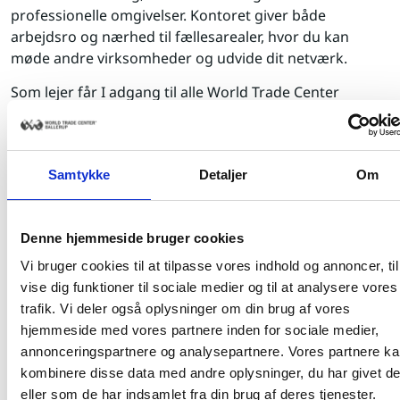
professionelle omgivelser. Kontoret giver både
arbejdsro og nærhed til fællesarealer, hvor du kan
møde andre virksomheder og udvide dit netværk.
Som lejer får I adgang til alle World Trade Center
Ballerups faciliteter:
Restaurant, møde-, og konferencefaciliteter
Samtykke
Detaljer
Om
Fitnesscenter og Healthcare Center
Bemandet reception og professionel virksomheds
adresse
Denne hjemmeside bruger cookies
Vi bruger cookies til at tilpasse vores indhold og annoncer, til
Kontorlejemålet er møbleret.
vise dig funktioner til sociale medier og til at analysere vores
World Trade Center Ballerup rummer over 38.000 m² og
trafik. Vi deler også oplysninger om din brug af vores
er placeret i et af Danmarks største erhvervsområder –
hjemmeside med vores partnere inden for sociale medier,
med optimal infrastruktur, gode parkeringsforhold og
annonceringspartnere og analysepartnere. Vores partnere k
hurtig adgang til både by og motorvej.
kombinere disse data med andre oplysninger, du har givet d
eller som de har indsamlet fra din brug af deres tjenester.