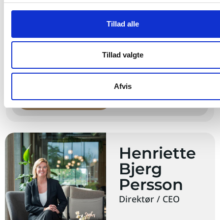
Etage:
1
Pladser: 3 (max)
Tillad alle
Adgang til mødelokaler
Energimærke A(2010)
Overtagelsestidspunkt: Nu
Tillad valgte
Leje fra
3100
DKK pr. plads
(inkl. drift og forbrug)
Afvis
Book fremvisning
Henriette
Bjerg
Persson
Direktør / CEO