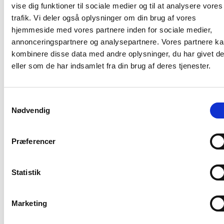
Fitnesscenter og Healthcare Center
vise dig funktioner til sociale medier og til at analysere vores
trafik. Vi deler også oplysninger om din brug af vores
Bemandet reception og professionel virksomheds
hjemmeside med vores partnere inden for sociale medier,
adresse
annonceringspartnere og analysepartnere. Vores partnere k
Kontorlejemålet er møbleret.
kombinere disse data med andre oplysninger, du har givet d
eller som de har indsamlet fra din brug af deres tjenester.
World Trade Center Ballerup rummer over 38.000 m² og
er placeret i et af Danmarks største erhvervsområder –
med optimal infrastruktur, gode parkeringsforhold og
Samtykkevalg
hurtig adgang til både by og motorvej.
Nødvendig
Flyt ind i WTC Ballerup – hvor virksomheder
Præferencer
vokser
Ledigt
Borupvang 3,
Statistik
2750 Ballerup
Marketing
Sagsnummer: 3.23-5
Kontor