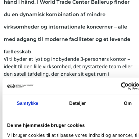
hånd i hånd. I World Trade Center Ballerup finder
du en dynamisk kombination af mindre
virksomheder og internationale koncerner – alle
med adgang til moderne faciliteter og et levende
fællesskab.
Vi tilbyder et lyst og indbydende 3-personers kontor –
ideelt til den lille virksomhed, det nystartede team eller
den satellitafdeling, der ønsker sit eget rum i
professionelle omgivelser. Kontoret giver både
arbejdsro og nærhed til fællesarealer, hvor du kan
møde andre virksomheder og udvide dit netværk.
Samtykke
Detaljer
Om
Som lejer får I adgang til alle World Trade Center
Ballerups faciliteter:
Denne hjemmeside bruger cookies
Restaurant, møde-, og konferencefaciliteter
Vi bruger cookies til at tilpasse vores indhold og annoncer, til