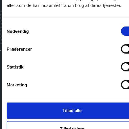
eller som de har indsamlet fra din brug af deres tjenester.
Tilmeld
Samtykkevalg
Jeg har læst og accepterer WTC Ballerup's
Nødvendig
Privatlivspolitik
Præferencer
Statistik
World Trade Center Ballerup
Marketing
Borupvang 3
2750 Ballerup
+45 8877 6000
reception@wtcballerup.dk
Tillad alle
Tillad valgte