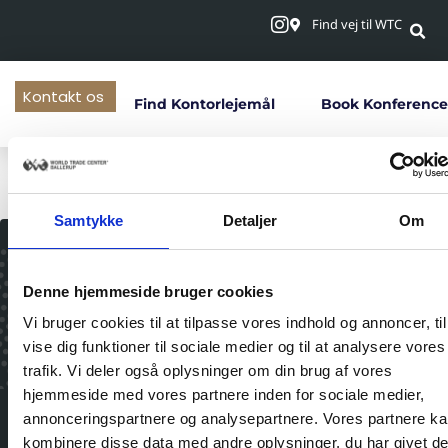
Find vej til WTC
Kontakt os
Find Kontorlejemål
Book Konference
Lene Norsbo
Samtykke
Detaljer
Om
Vil du være up-to-
Denne hjemmeside bruger cookies
date?
Vi bruger cookies til at tilpasse vores indhold og annoncer, til
Tilmeld dig husets nyhedsbrev og modtag
vise dig funktioner til sociale medier og til at analysere vores
nyheder, opdateringer og gode tilbud direkte
trafik. Vi deler også oplysninger om din brug af vores
i din indbakke!
hjemmeside med vores partnere inden for sociale medier,
annonceringspartnere og analysepartnere. Vores partnere k
kombinere disse data med andre oplysninger, du har givet d