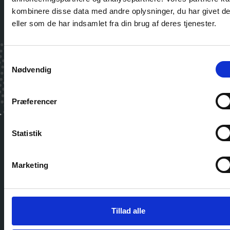
kombinere disse data med andre oplysninger, du har givet d
eller som de har indsamlet fra din brug af deres tjenester.
Tilmeld
Samtykkevalg
Nødvendig
Jeg har læst og accepterer WTC Ballerup's
Privatlivspolitik
Præferencer
Statistik
Marketing
World Trade Center Ballerup
Borupvang 3
2750 Ballerup
+45 8877 6000
reception@wtcballerup.dk
Tillad alle