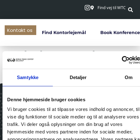
Find vej til WTC
Kontakt os
Find Kontorlejemål
Book Konference
Halvdagsmøde –
eftermiddag
Samtykke
Detaljer
Om
Denne hjemmeside bruger cookies
Vil du være up-to-
Vi bruger cookies til at tilpasse vores indhold og annoncer, til
date?
vise dig funktioner til sociale medier og til at analysere vores
Tilmeld dig husets nyhedsbrev og modtag
trafik. Vi deler også oplysninger om din brug af vores
nyheder, opdateringer og gode tilbud direkte
hjemmeside med vores partnere inden for sociale medier,
i din indbakke!
annonceringspartnere og analysepartnere. Vores partnere k