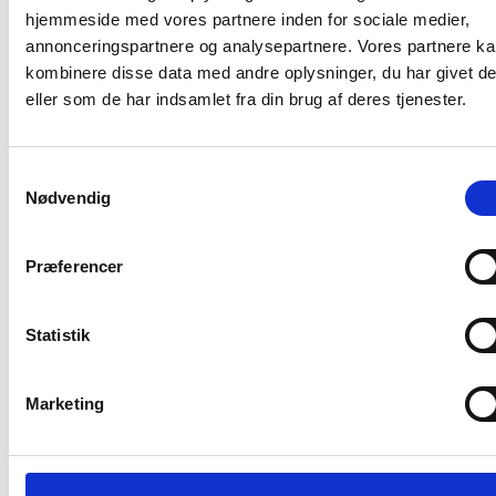
hjemmeside med vores partnere inden for sociale medier,
Prisen er inkluderet møbler.
annonceringspartnere og analysepartnere. Vores partnere k
World Trade Center Ballerup rummer 38.000 m² og er
kombinere disse data med andre oplysninger, du har givet d
placeret i et af Danmarks største erhvervsområder med
eller som de har indsamlet fra din brug af deres tjenester.
optimal infrastruktur og nærhed til både by og
motorvej.
Samtykkevalg
Nødvendig
4 personers kontor med fantastisk udsigt
Udlejet
Borupvang 3,
Præferencer
2750 Ballerup
Statistik
Sagsnummer: H5.18
Kontor
Etage:
5
Marketing
Pladser: 4 (max)
Adgang til mødelokaler
Bæredygtighedscertifikat DGNB – Silver
Energimærke A(2010)