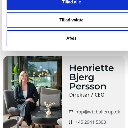
Tillad alle
Leje fra
15200
DKK pr. måned
Tillad valgte
(inkl. drift og forbrug)
Book fremvisning
Hent prospekt
Afvis
Henriette
Bjerg
Persson
Direktør / CEO
hbp@wtcballerup.dk
+45 2941 5303