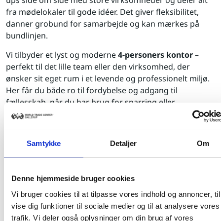
ups side om side med store virksomheder og deler alt
fra mødelokaler til gode idéer. Det giver fleksibilitet,
danner grobund for samarbejde og kan mærkes på
bundlinjen.
Vi tilbyder et lyst og moderne
4-personers kontor
–
perfekt til det lille team eller den virksomhed, der
ønsker sit eget rum i et levende og professionelt miljø.
Her får du både ro til fordybelse og adgang til
fællesskab, når du har brug for sparring eller
inspiration.
Som lejer får du adgang til alle World Trade Center
Samtykke
Detaljer
Om
Ballerups faciliteter:
Restaurant, møde- og konferencefaciliteter
Denne hjemmeside bruger cookies
Fitnesscenter og Healthcare Center
Vi bruger cookies til at tilpasse vores indhold og annoncer, til
Bemandet reception og professionel virksomheds
vise dig funktioner til sociale medier og til at analysere vores
adresse
trafik. Vi deler også oplysninger om din brug af vores