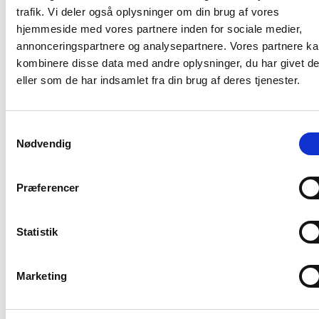
lejligheder
trafik. Vi deler også oplysninger om din brug af vores
Bemandet reception og professionel
hjemmeside med vores partnere inden for sociale medier,
virksomhedsadresse
annonceringspartnere og analysepartnere. Vores partnere k
kombinere disse data med andre oplysninger, du har givet d
World Trade Center Ballerup rummer over 40.000 m² og
eller som de har indsamlet fra din brug af deres tjenester.
er placeret i et af Danmarks største erhvervsområder
med optimal infrastruktur og nærhed til både by og
motorvej.
Samtykkevalg
Nødvendig
4 personers kontorlejemål på 4. sal
Reserveret
Præferencer
Borupvang 3,
2750 Ballerup
Statistik
Sagsnummer: H4.16
Kontor
Marketing
Etage:
4
Pladser: 4 (max)
Adgang til mødelokaler