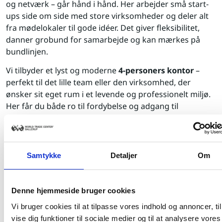
og netværk – går hånd i hånd. Her arbejder små start-
ups side om side med store virksomheder og deler alt
fra mødelokaler til gode idéer. Det giver fleksibilitet,
danner grobund for samarbejde og kan mærkes på
bundlinjen.
Vi tilbyder et lyst og moderne
4-personers kontor
–
perfekt til det lille team eller den virksomhed, der
ønsker sit eget rum i et levende og professionelt miljø.
Her får du både ro til fordybelse og adgang til
fællesskab, når du har brug for sparring eller
inspiration.
Som lejer får du adgang til alle World Trade Center
Samtykke
Detaljer
Om
Ballerups faciliteter:
Restaurant, møde-, udstillings- og
konferencefaciliteter
Denne hjemmeside bruger cookies
Vi bruger cookies til at tilpasse vores indhold og annoncer, til
Fitnesscenter, Healthcare Center og servicerede
vise dig funktioner til sociale medier og til at analysere vores