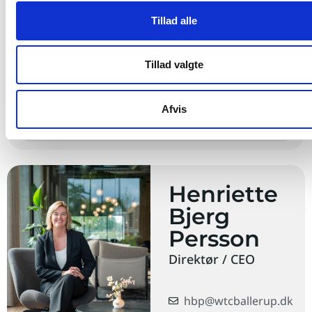
Bæredygtighedscertifikat DGNB – Silver
Tillad alle
Energimærke A(2010)
Tillad valgte
Leje fra
15200
DKK pr. måned
(inkl. drift og forbrug)
Afvis
Book fremvisning
Hent prospekt
Henriette
Bjerg
Persson
Direktør / CEO
hbp@wtcballerup.dk