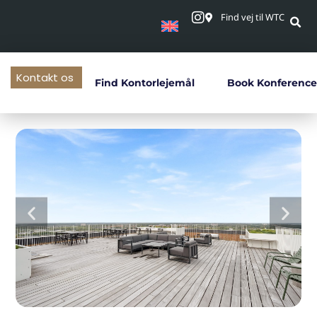
Find vej til WTC
Kontakt os
Find Kontorlejemål
Book Konference