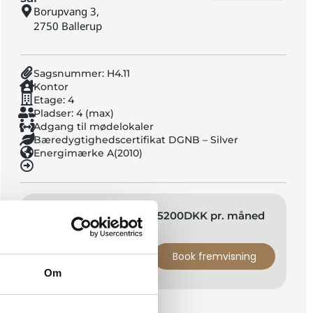
Borupvang 3,
2750 Ballerup
Sagsnummer: H4.11
Kontor
Etage:
4
Pladser: 4 (max)
Adgang til mødelokaler
Bæredygtighedscertifikat DGNB – Silver
Energimærke A(2010)
Leje fra
15200
DKK pr. måned
(inkl. drift og forbrug)
Book fremvisning
Hent prospekt
Om