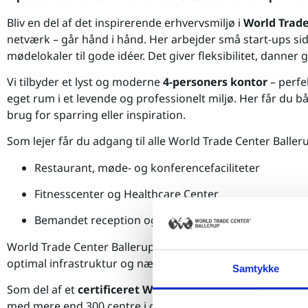
Bliv en del af det inspirerende erhvervsmiljø i
World Trade
netværk – går hånd i hånd. Her arbejder små start-ups si
mødelokaler til gode idéer. Det giver fleksibilitet, dann
Vi tilbyder et lyst og moderne
4-personers kontor
– perfek
eget rum i et levende og professionelt miljø. Her får du bå
brug for sparring eller inspiration.
Som lejer får du adgang til alle World Trade Center Ballerup
Restaurant, møde- og konferencefaciliteter
Fitnesscenter og Healthcare Center
Bemandet reception og professionel virksomhedsa
World Trade Center Ballerup rummer over 38.000 m² og e
optimal infrastruktur og nærhed til både by og motorvej.
Samtykke
Som del af et
certificeret World Trade Center
bliver du s
med mere end 300 centre i over 90 lande – og får adgang 