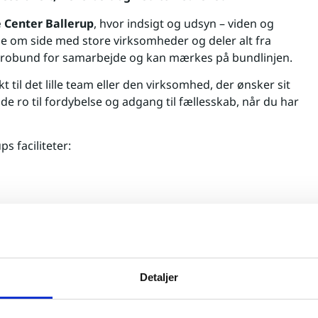
 Center Ballerup
, hvor indsigt og udsyn – viden og
de om side med store virksomheder og deler alt fra
er grobund for samarbejde og kan mærkes på bundlinjen.
t til det lille team eller den virksomhed, der ønsker sit
de ro til fordybelse og adgang til fællesskab, når du har
s faciliteter:
dresse
r placeret i et af Danmarks største erhvervsområder med
Detaljer
amtidig en del af et eksklusivt, internationalt netværk
til nye muligheder både i Danmark og globalt.