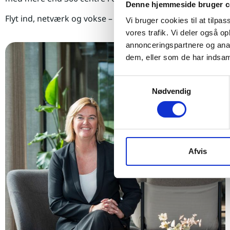
Denne hjemmeside bruger c
Flyt ind, netværk og vokse – midt i Danmarks mest inspi
Vi bruger cookies til at tilpas
vores trafik. Vi deler også 
annonceringspartnere og anal
dem, eller som de har indsaml
Samtykkevalg
Nødvendig
Afvis