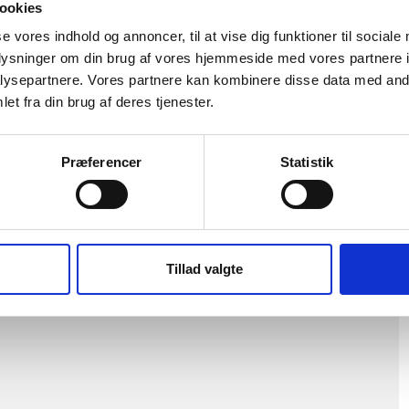
ookies
rerende business community.
se vores indhold og annoncer, til at vise dig funktioner til sociale
oplysninger om din brug af vores hjemmeside med vores partnere i
ysepartnere. Vores partnere kan kombinere disse data med andr
et fra din brug af deres tjenester.
Henriette Bjerg
Persson
Præferencer
Statistik
Direktør / CEO
hbp@wtcballerup.dk
+45 2941 5303
Tillad valgte