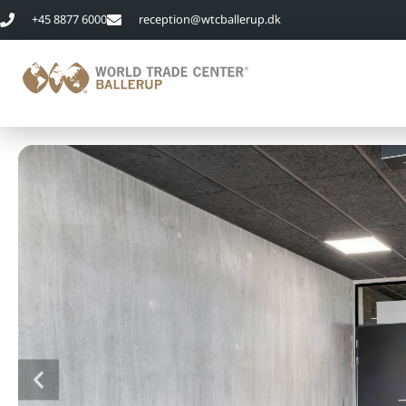
+45 8877 6000
reception@wtcballerup.dk