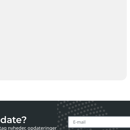
-date?
tag nyheder, opdateringer