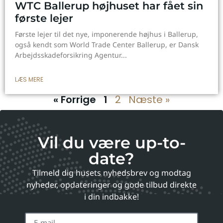
WTC Ballerup højhuset har fået sin
første lejer
Første lejer til det nye, imponerende højhus i Ballerup,
også kendt som World Trade Center Ballerup, er Dansk
Arbejdsskadeforsikring Agentur
LÆS MERE
« Forrige
1
2
Næste »
Vil du være up-to-
date?
Tilmeld dig husets nyhedsbrev og modtag
nyheder, opdateringer og gode tilbud direkte
i din indbakke!