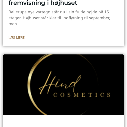
fremvisning i højhuset
Ballerups nye vartegn står nu i sin fulde højde på 15
etager. Højhuset står klar til indflytning til september,
men
LÆS MERE