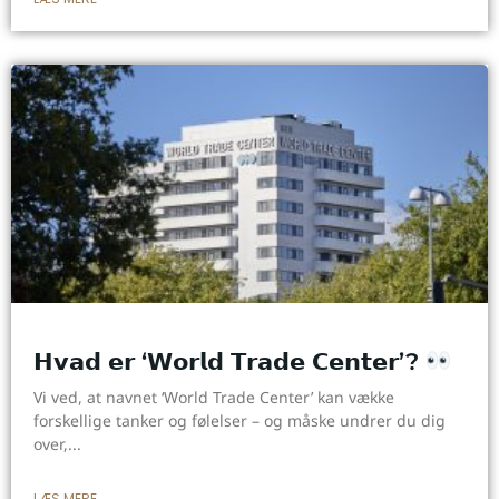
𝗛𝘃𝗮𝗱 𝗲𝗿 ‘𝗪𝗼𝗿𝗹𝗱 𝗧𝗿𝗮𝗱𝗲 𝗖𝗲𝗻𝘁𝗲𝗿’?
Vi ved, at navnet ‘World Trade Center’ kan vække
forskellige tanker og følelser – og måske undrer du dig
over,
LÆS MERE