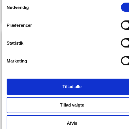
Ballerups
Samtykkevalg
Nødvendig
LÆS MERE
Præferencer
Statistik
Marketing
Tillad alle
Tillad valgte
Nyt vartegn for erhvervslivet –
World Trade Center Ballerup hæver
barren
Afvis