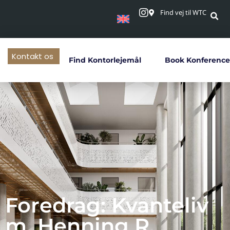
Find vej til WTC
Kontakt os
Find Kontorlejemål
Book Konference
Foredrag: Kvanteliv
m. Henning R.