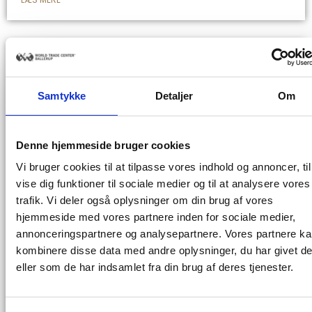
Samtykke
Detaljer
Om
Denne hjemmeside bruger cookies
Vi bruger cookies til at tilpasse vores indhold og annoncer, til
vise dig funktioner til sociale medier og til at analysere vores
trafik. Vi deler også oplysninger om din brug af vores
hjemmeside med vores partnere inden for sociale medier,
World Trade Center Ballerup slår
annonceringspartnere og analysepartnere. Vores partnere k
dørene op til det nye 15-etagers
kombinere disse data med andre oplysninger, du har givet d
højhus.
eller som de har indsamlet fra din brug af deres tjenester.
På 10-års dagen for åbningen af Danmarks første og
hidtil eneste World Trade Center, slår vi dørene op til