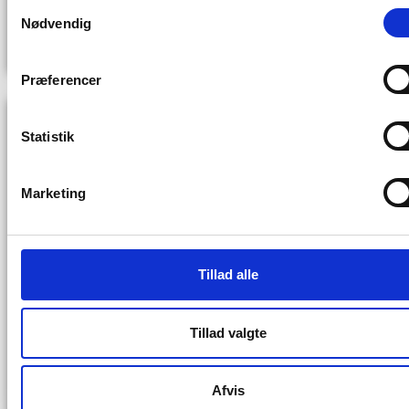
Ballerups
Samtykkevalg
Nødvendig
LÆS MERE
Præferencer
Statistik
Marketing
Tillad alle
Tillad valgte
Nyt vartegn for erhvervslivet –
World Trade Center Ballerup hæver
barren
Afvis