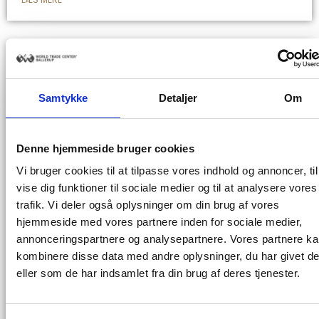
Samtykke
Detaljer
Om
Denne hjemmeside bruger cookies
Vi bruger cookies til at tilpasse vores indhold og annoncer, til
vise dig funktioner til sociale medier og til at analysere vores
trafik. Vi deler også oplysninger om din brug af vores
hjemmeside med vores partnere inden for sociale medier,
World Trade Center Ballerup slår
annonceringspartnere og analysepartnere. Vores partnere k
dørene op til det nye 15-etagers
kombinere disse data med andre oplysninger, du har givet d
højhus.
eller som de har indsamlet fra din brug af deres tjenester.
På 10-års dagen for åbningen af Danmarks første og
hidtil eneste World Trade Center, slår vi dørene op til