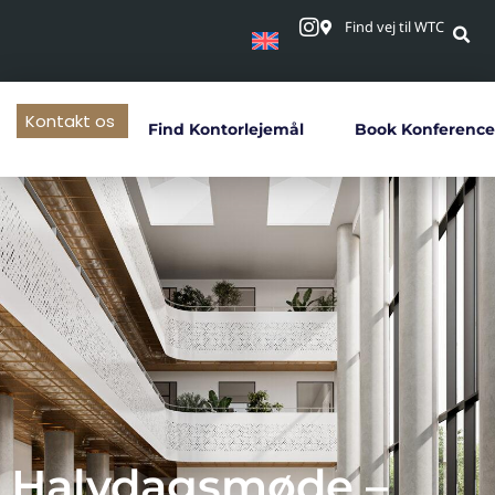
Find vej til WTC
Kontakt os
Find Kontorlejemål
Book Konference
Halvdagsmøde –