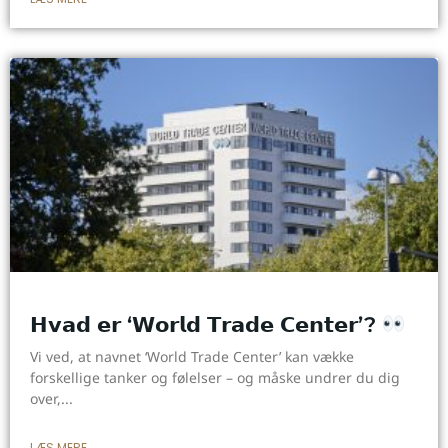
𝗛𝘃𝗮𝗱 𝗲𝗿 ‘𝗪𝗼𝗿𝗹𝗱 𝗧𝗿𝗮𝗱𝗲 𝗖𝗲𝗻𝘁𝗲𝗿’?
Vi ved, at navnet ‘World Trade Center’ kan vække
forskellige tanker og følelser – og måske undrer du dig
over,
LÆS MERE