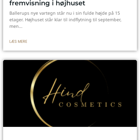
fremvisning i højhuset
Ballerups nye vartegn står nu i sin fulde højde på 15
etager. Højhuset står klar til indflytning til september,
men
LÆS MERE