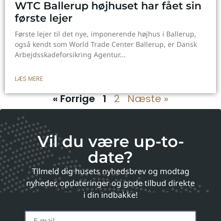
WTC Ballerup højhuset har fået sin
første lejer
Første lejer til det nye, imponerende højhus i Ballerup,
også kendt som World Trade Center Ballerup, er Dansk
Arbejdsskadeforsikring Agentur
LÆS MERE
« Forrige
1
2
Næste »
Vil du være up-to-
date?
Tilmeld dig husets nyhedsbrev og modtag
nyheder, opdateringer og gode tilbud direkte
i din indbakke!