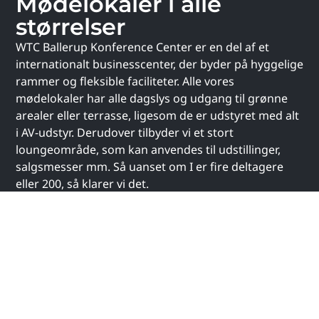
Mødelokaler i alle
størrelser
WTC Ballerup Konference Center er en del af et
internationalt businesscenter, der byder på hyggelige
rammer og fleksible faciliteter. Alle vores
mødelokaler har alle dagslys og udgang til grønne
arealer eller terrasse, ligesom de er udstyret med alt
i AV-udstyr. Derudover tilbyder vi et stort
loungeområde, som kan anvendes til udstillinger,
salgsmesser mm. Så uanset om I er fire deltagere
eller 200, så klarer vi det.
Helt ny konferencesal med plads til +200
deltagere
I september 2024 åbnede vi op for vores helt nye
konferencesal med plads til +200 deltagere. Salen er
placeret i niveau -1 med store, åbne vinduespartier
og masser af lys. Via etagen har I nem adgang til den